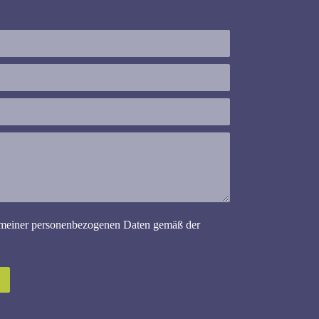
 meiner personen­bezogenen Daten gemäß der
Bitte lasse dieses